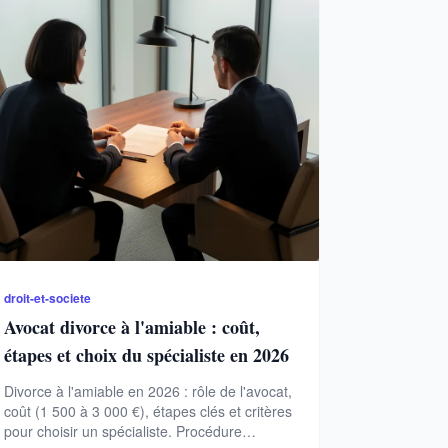
droit-et-societe
Avocat divorce à l'amiable : coût,
étapes et choix du spécialiste en 2026
Divorce à l'amiable en 2026 : rôle de l'avocat,
coût (1 500 à 3 000 €), étapes clés et critères
pour choisir un spécialiste. Procédure