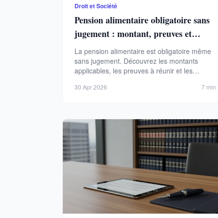
Droit et Société
Pension alimentaire obligatoire sans
jugement : montant, preuves et
recours en 2026
La pension alimentaire est obligatoire même
sans jugement. Découvrez les montants
applicables, les preuves à réunir et les
recours en cas de non-paiement en 2026.
30 Apr 2026
7 min