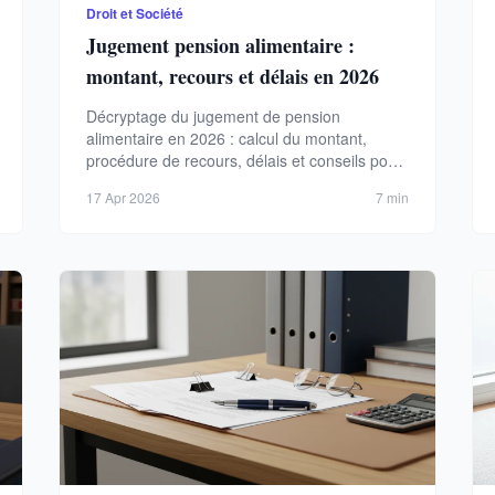
Droit et Société
Jugement pension alimentaire :
montant, recours et délais en 2026
Décryptage du jugement de pension
alimentaire en 2026 : calcul du montant,
procédure de recours, délais et conseils pour
défendre vos droits après une décision de
17 Apr 2026
7 min
justice.