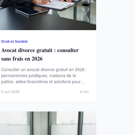
Droit et Société
Avocat divorce gratuit : consulter
sans frais en 2026
Consulter un avocat divorce gratuit en 2026 :
permanences juridiques, maisons de la
justice, aides financières et solutions pour
divorcer sans frais. Décryptage des dispositifs
5 Jun 2026
6 min
accessibles.