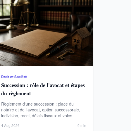
Droit et Société
Succession : rôle de l'avocat et étapes
du règlement
Règlement d'une succession : place du
notaire et de l'avocat, option successorale,
indivision, recel, délais fiscaux et voies
amiables ou judiciaires.
4 Aug 2026
9 min