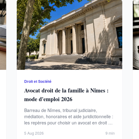
Droit et Société
Avocat droit de la famille à Nîmes :
mode d'emploi 2026
Barreau de Nîmes, tribunal judiciaire,
médiation, honoraires et aide juridictionnelle :
les repères pour choisir un avocat en droit de
la famille.
5 Aug 2026
9 min