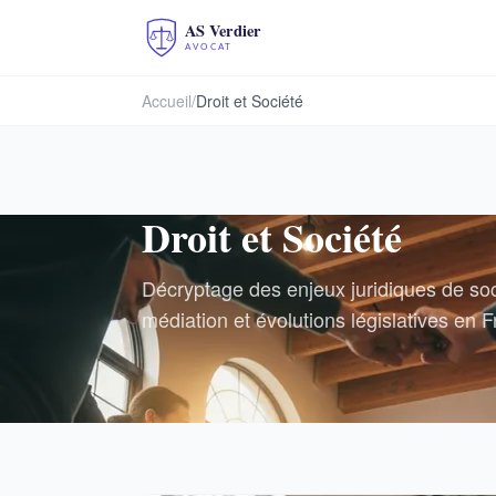
Accueil
/
Droit et Société
Droit et Société
Décryptage des enjeux juridiques de sociét
médiation et évolutions législatives en 